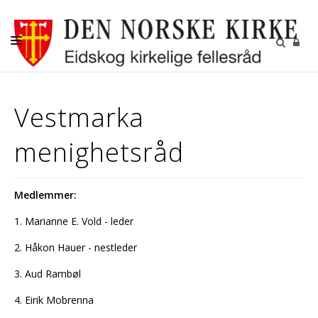
LIVETS GANG
Vestmarka
KIRKENE
menighetsråd
GUDSTJENESTER
BARN OG UNGDOM
Medlemmer:
MENIGHETSBLAD
1. Marianne E. Vold - leder
RÅD OG UTVALG
2. Håkon Hauer - nestleder
KONTAKT OSS
3. Aud Rambøl
4. Eirik Mobrenna