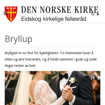
LIVETS GANG
Bryllup
KIRKENE
GUDSTJENESTER
Bryllypet er en fest for kjærligheten. To mennesker lover å
BARN OG UNGDOM
elske og ære hverandre, og å holde sammen i gode og onde
MENIGHETSBLAD
dager resten av livet.
RÅD OG UTVALG
KONTAKT OSS