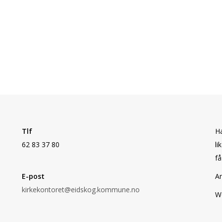
Tlf
Ha
62 83 37 80
li
få
E-post
An
kirkekontoret@eidskog.kommune.no
W